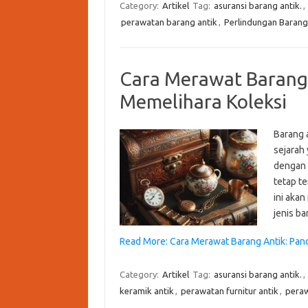
Category:
Artikel
Tag:
asuransi barang antik.
,
perawatan barang antik
,
Perlindungan Barang
Cara Merawat Barang
Memelihara Koleksi
Barang a
sejarah
dengan 
tetap te
ini aka
jenis ba
Read More: Cara Merawat Barang Antik: Pan
Category:
Artikel
Tag:
asuransi barang antik.
,
keramik antik
,
perawatan furnitur antik
,
peraw