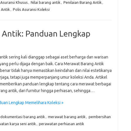
Tid
Asuransi Khusus
,
Nilai barang antik
,
Penilaian Barang Antik
,
 Antik
,
Polis Asuransi Koleksi
e
f
fi
 Antik: Panduan Lengkap
g
h
ho
h
ic
ntik sering kali dianggap sebagai aset berharga dan warisan
im
 yang perlu dijaga dengan baik. Cara Merawat Barang Antik
ja
benar tidak hanya memastikan keindahan dan nilai estetikanya
fo
fo
rjaga, tetapi juga memperpanjang umur koleksi Anda. Artikel
fo
n memberikan panduan lengkap tentang cara merawat berbagai
fo
rang antik, dari furnitur hingga perhiasan, sehingga…
fo
eg
duan Lengkap Memelihara Koleksi »
fo
ga
h
dokumentasi barang antik
,
merawat barang antik
,
pembersihan
h
atan karya seni antik
,
perawatan perhiasan antik
i