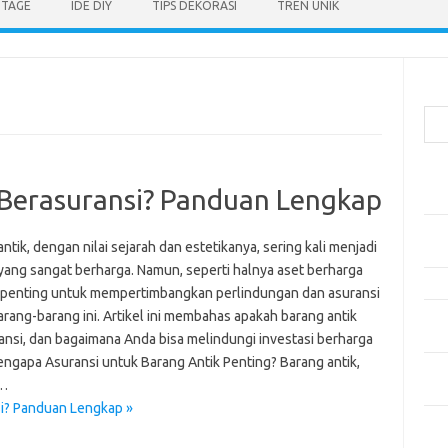
NTAGE
IDE DIY
TIPS DEKORASI
TREN UNIK
Cari
Pos
Berasuransi? Panduan Lengkap
Car
Gay
ntik, dengan nilai sejarah dan estetikanya, sering kali menjadi
Mom
 yang sangat berharga. Namun, seperti halnya aset berharga
Menj
, penting untuk mempertimbangkan perlindungan dan asuransi
rang-barang ini. Artikel ini membahas apakah barang antik
Per
Ber
ansi, dan bagaimana Anda bisa melindungi investasi berharga
Mengapa Asuransi untuk Barang Antik Penting? Barang antik,
Tip
u…
dan
i? Panduan Lengkap »
Kom