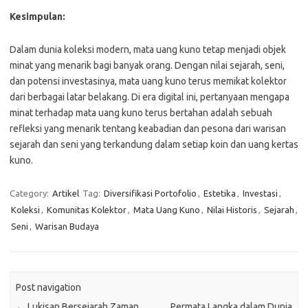
Kesimpulan:
Dalam dunia koleksi modern, mata uang kuno tetap menjadi objek
minat yang menarik bagi banyak orang. Dengan nilai sejarah, seni,
dan potensi investasinya, mata uang kuno terus memikat kolektor
dari berbagai latar belakang. Di era digital ini, pertanyaan mengapa
minat terhadap mata uang kuno terus bertahan adalah sebuah
refleksi yang menarik tentang keabadian dan pesona dari warisan
sejarah dan seni yang terkandung dalam setiap koin dan uang kertas
kuno.
Category:
Artikel
Tag:
Diversifikasi Portofolio
,
Estetika
,
Investasi
,
Koleksi
,
Komunitas Kolektor
,
Mata Uang Kuno
,
Nilai Historis
,
Sejarah
,
Seni
,
Warisan Budaya
Post navigation
←
Lukisan Bersejarah Zaman
Permata Langka dalam Dunia