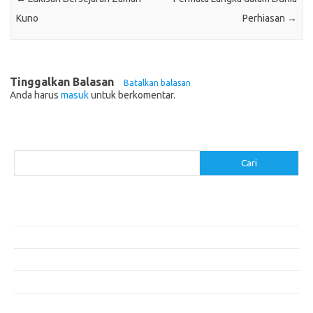
Kuno
Perhiasan
→
Tinggalkan Balasan
Batalkan balasan
Anda harus
masuk
untuk berkomentar.
Cari
Cari
Pos-pos Terbaru
Cara Membuat Tempat Lilin dari Barang Bekas
Gaya Vintage di Media Sosial: Mengabadikan Momen Retro
Menjelajahi Barang Antik: Perjalanan Melalui Waktu
Perjalanan Tanggung Jawab: Tren Wisata Berkelanjutan
Tips Menata Furniture agar Ruangan Terlihat Rapi dan Teratur