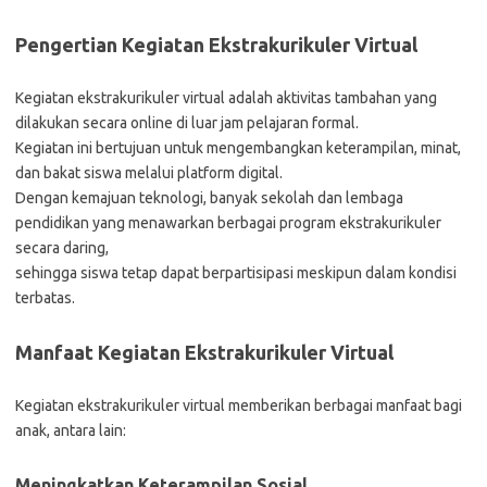
Pengertian Kegiatan Ekstrakurikuler Virtual
Kegiatan ekstrakurikuler virtual adalah aktivitas tambahan yang
dilakukan secara online di luar jam pelajaran formal.
Kegiatan ini bertujuan untuk mengembangkan keterampilan, minat,
dan bakat siswa melalui platform digital.
Dengan kemajuan teknologi, banyak sekolah dan lembaga
pendidikan yang menawarkan berbagai program ekstrakurikuler
secara daring,
sehingga siswa tetap dapat berpartisipasi meskipun dalam kondisi
terbatas.
Manfaat Kegiatan Ekstrakurikuler Virtual
Kegiatan ekstrakurikuler virtual memberikan berbagai manfaat bagi
anak, antara lain:
Meningkatkan Keterampilan Sosial