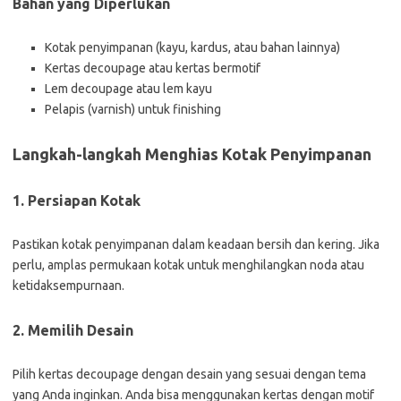
Bahan yang Diperlukan
Kotak penyimpanan (kayu, kardus, atau bahan lainnya)
Kertas decoupage atau kertas bermotif
Lem decoupage atau lem kayu
Pelapis (varnish) untuk finishing
Langkah-langkah Menghias Kotak Penyimpanan
1. Persiapan Kotak
Pastikan kotak penyimpanan dalam keadaan bersih dan kering. Jika
perlu, amplas permukaan kotak untuk menghilangkan noda atau
ketidaksempurnaan.
2. Memilih Desain
Pilih kertas decoupage dengan desain yang sesuai dengan tema
yang Anda inginkan. Anda bisa menggunakan kertas dengan motif