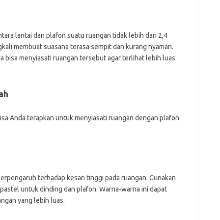
f
fi
g
tara lantai dan plafon suatu ruangan tidak lebih dari 2,4
h
ho
gkali membuat suasana terasa sempit dan kurang nyaman.
h
 bisa menyiasati ruangan tersebut agar terlihat lebih luas
ic
im
ja
fo
ah
fo
fo
 bisa Anda terapkan untuk menyiasati ruangan dengan plafon
fo
fo
eg
fo
ga
h
h
berpengaruh terhadap kesan tinggi pada ruangan. Gunakan
i
 pastel untuk dinding dan plafon. Warna-warna ini dapat
il
gan yang lebih luas.
ji
jl