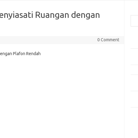
Cari
Menyiasati Ruangan dengan
Pos
0 Comment
Car
Gay
Mom
Menj
Per
Ber
Tip
dan
Kom
Tid
e