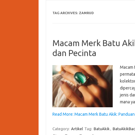
TAG ARCHIVES:
ZAMRUD
Macam Merk Batu Aki
dan Pecinta
Macam M
permata
kolektor
diperca
jenis d
mana ya
Read More: Macam Merk Batu Akik: Panduan 
Category:
Artikel
Tag:
BatuAkik
,
BatuAkikBa