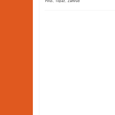
Pirus
,
Topaz
,
Zamrud