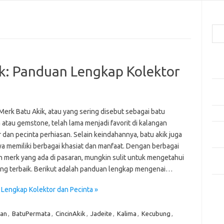
Cari
Pos
k: Panduan Lengkap Kolektor
Car
Gay
Mom
erk Batu Akik, atau yang sering disebut sebagai batu
Menj
 atau gemstone, telah lama menjadi favorit di kalangan
Per
 dan pecinta perhiasan. Selain keindahannya, batu akik juga
Ber
ya memiliki berbagai khasiat dan manfaat. Dengan berbagai
Tip
an merk yang ada di pasaran, mungkin sulit untuk mengetahui
dan
ng terbaik. Berikut adalah panduan lengkap mengenai…
Kom
Lengkap Kolektor dan Pecinta »
Tid
can
,
BatuPermata
,
CincinAkik
,
Jadeite
,
Kalima
,
Kecubung
,
e