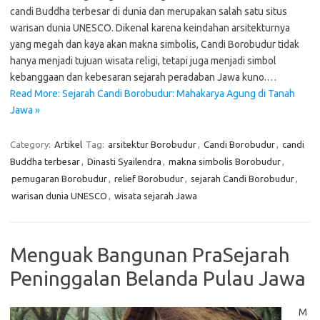
candi Buddha terbesar di dunia dan merupakan salah satu situs
warisan dunia UNESCO. Dikenal karena keindahan arsitekturnya
yang megah dan kaya akan makna simbolis, Candi Borobudur tidak
hanya menjadi tujuan wisata religi, tetapi juga menjadi simbol
kebanggaan dan kebesaran sejarah peradaban Jawa kuno.…
Read More: Sejarah Candi Borobudur: Mahakarya Agung di Tanah
Jawa »
Category:
Artikel
Tag:
arsitektur Borobudur
,
Candi Borobudur
,
candi
Buddha terbesar
,
Dinasti Syailendra
,
makna simbolis Borobudur
,
pemugaran Borobudur
,
relief Borobudur
,
sejarah Candi Borobudur
,
warisan dunia UNESCO
,
wisata sejarah Jawa
Menguak Bangunan PraSejarah
Peninggalan Belanda Pulau Jawa
M