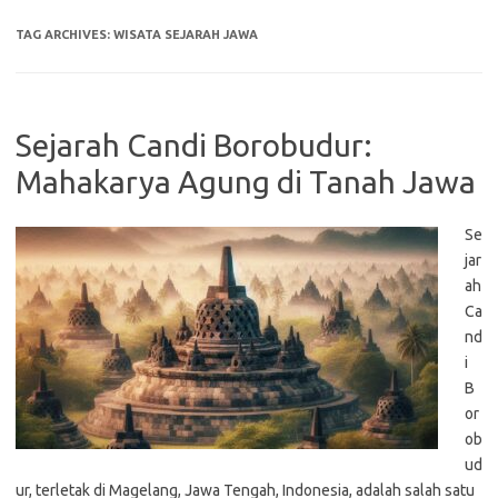
TAG ARCHIVES:
WISATA SEJARAH JAWA
Sejarah Candi Borobudur:
Mahakarya Agung di Tanah Jawa
Se
jar
ah
Ca
nd
i
B
or
ob
ud
ur, terletak di Magelang, Jawa Tengah, Indonesia, adalah salah satu