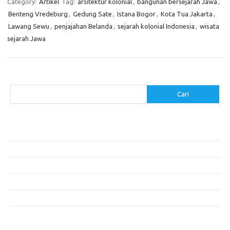
Category:
Artikel
Tag:
arsitektur kolonial
,
bangunan bersejarah Jawa
,
Benteng Vredeburg
,
Gedung Sate
,
Istana Bogor
,
Kota Tua Jakarta
,
Lawang Sewu
,
penjajahan Belanda
,
sejarah kolonial Indonesia
,
wisata
sejarah Jawa
Cari
Cari
Pos-pos Terbaru
Cara Membuat Tempat Lilin dari Barang Bekas
Gaya Vintage di Media Sosial: Mengabadikan Momen Retro
Menjelajahi Barang Antik: Perjalanan Melalui Waktu
Perjalanan Tanggung Jawab: Tren Wisata Berkelanjutan
Tips Menata Furniture agar Ruangan Terlihat Rapi dan Teratur
Komentar Terbaru