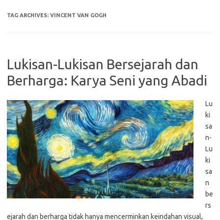
TAG ARCHIVES:
VINCENT VAN GOGH
Lukisan-Lukisan Bersejarah dan
Berharga: Karya Seni yang Abadi
Lu
ki
sa
n-
Lu
ki
sa
n
be
rs
ejarah dan berharga tidak hanya mencerminkan keindahan visual,