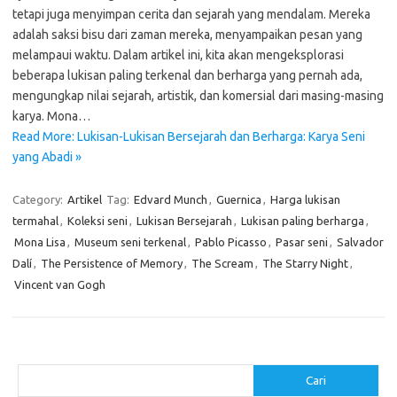
tetapi juga menyimpan cerita dan sejarah yang mendalam. Mereka
adalah saksi bisu dari zaman mereka, menyampaikan pesan yang
melampaui waktu. Dalam artikel ini, kita akan mengeksplorasi
beberapa lukisan paling terkenal dan berharga yang pernah ada,
mengungkap nilai sejarah, artistik, dan komersial dari masing-masing
karya. Mona…
Read More: Lukisan-Lukisan Bersejarah dan Berharga: Karya Seni
yang Abadi »
Category:
Artikel
Tag:
Edvard Munch
,
Guernica
,
Harga lukisan
termahal
,
Koleksi seni
,
Lukisan Bersejarah
,
Lukisan paling berharga
,
Mona Lisa
,
Museum seni terkenal
,
Pablo Picasso
,
Pasar seni
,
Salvador
Dalí
,
The Persistence of Memory
,
The Scream
,
The Starry Night
,
Vincent van Gogh
Cari
Cari