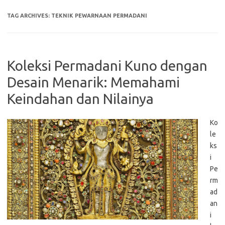
TAG ARCHIVES:
TEKNIK PEWARNAAN PERMADANI
Koleksi Permadani Kuno dengan
Desain Menarik: Memahami
Keindahan dan Nilainya
Ko
le
ks
i
Pe
rm
ad
an
i