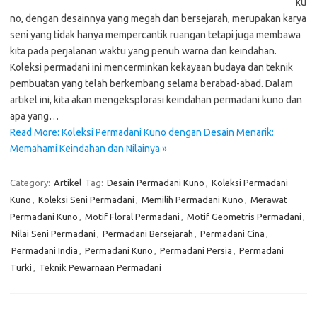
ku
no, dengan desainnya yang megah dan bersejarah, merupakan karya
seni yang tidak hanya mempercantik ruangan tetapi juga membawa
kita pada perjalanan waktu yang penuh warna dan keindahan.
Koleksi permadani ini mencerminkan kekayaan budaya dan teknik
pembuatan yang telah berkembang selama berabad-abad. Dalam
artikel ini, kita akan mengeksplorasi keindahan permadani kuno dan
apa yang…
Read More: Koleksi Permadani Kuno dengan Desain Menarik:
Memahami Keindahan dan Nilainya »
Category:
Artikel
Tag:
Desain Permadani Kuno
,
Koleksi Permadani
Kuno
,
Koleksi Seni Permadani
,
Memilih Permadani Kuno
,
Merawat
Permadani Kuno
,
Motif Floral Permadani
,
Motif Geometris Permadani
,
Nilai Seni Permadani
,
Permadani Bersejarah
,
Permadani Cina
,
Permadani India
,
Permadani Kuno
,
Permadani Persia
,
Permadani
Turki
,
Teknik Pewarnaan Permadani