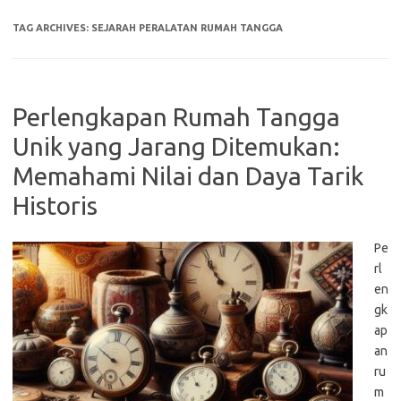
TAG ARCHIVES:
SEJARAH PERALATAN RUMAH TANGGA
Perlengkapan Rumah Tangga
Unik yang Jarang Ditemukan:
Memahami Nilai dan Daya Tarik
Historis
Pe
rl
en
gk
ap
an
ru
m