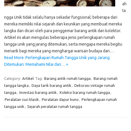
ah
ta
ngga Unik tidak selalu hanya sekadar fungsional; beberapa dari
mereka memiliki nilai sejarah dan keunikan yang membuat mereka
langka dan dicari oleh para penggemar barang antik dan kolektor.
Artikel ini akan mengulas beberapa jenis perlengkapan rumah
tangga unik yang jarang ditemukan, serta mengapa mereka begitu
menarik bagi mereka yang menghargai warisan budaya dan…
Read More: Perlengkapan Rumah Tangga Unik yang Jarang
Ditemukan: Memahami Nilai dan… »
Category:
Artikel
Tag:
Barang antik rumah tangga
,
Barang rumah
tangga langka
,
Daya tarik barang antik
,
Dekorasi vintage rumah
tangga
,
Investasi barang antik
,
Koleksi barang rumah tangga
,
Peralatan cuci klasik
,
Peralatan dapur kuno
,
Perlengkapan rumah
tangga unik
,
Sejarah peralatan rumah tangga
Cari