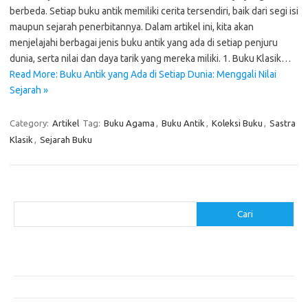
berbeda. Setiap buku antik memiliki cerita tersendiri, baik dari segi isi
maupun sejarah penerbitannya. Dalam artikel ini, kita akan
menjelajahi berbagai jenis buku antik yang ada di setiap penjuru
dunia, serta nilai dan daya tarik yang mereka miliki. 1. Buku Klasik…
Read More: Buku Antik yang Ada di Setiap Dunia: Menggali Nilai
Sejarah »
Category:
Artikel
Tag:
Buku Agama
,
Buku Antik
,
Koleksi Buku
,
Sastra
Klasik
,
Sejarah Buku
Cari
Cari
Pos-pos Terbaru
Cara Membuat Tempat Lilin dari Barang Bekas
Gaya Vintage di Media Sosial: Mengabadikan Momen Retro