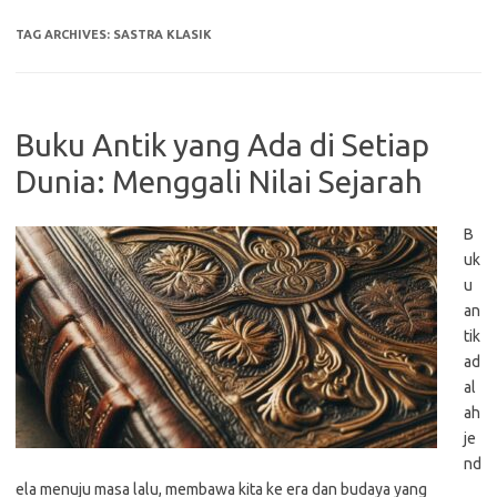
TAG ARCHIVES:
SASTRA KLASIK
Buku Antik yang Ada di Setiap
Dunia: Menggali Nilai Sejarah
B
uk
u
an
tik
ad
al
ah
je
nd
ela menuju masa lalu, membawa kita ke era dan budaya yang