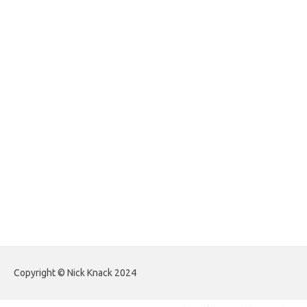
foreximf.my.id
forexlive.my.id
forextradingreviews.my.id
forextrading.my.id
forextimeconverter.my.id
egritud.com
forhelpyou.com
gailhfleming.com
heyimalivemag.com
hyunsunkimhahm.com
ihrm2016.com
illinoistechcon.com
jilliankaulpeterson.com
jlrppatterns.com
johnmgerber.com
Paito HK Raja Paito
Copyright © Nick Knack 2024