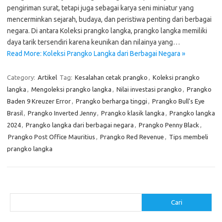
pengiriman surat, tetapi juga sebagai karya seni miniatur yang
mencerminkan sejarah, budaya, dan peristiwa penting dari berbagai
negara. Di antara Koleksi prangko langka, prangko langka memiliki
daya tarik tersendiri karena keunikan dan nilainya yang…
Read More: Koleksi Prangko Langka dari Berbagai Negara »
Category:
Artikel
Tag:
Kesalahan cetak prangko
,
Koleksi prangko
langka
,
Mengoleksi prangko langka
,
Nilai investasi prangko
,
Prangko
Baden 9 Kreuzer Error
,
Prangko berharga tinggi
,
Prangko Bull's Eye
Brasil
,
Prangko Inverted Jenny
,
Prangko klasik langka
,
Prangko langka
2024
,
Prangko langka dari berbagai negara
,
Prangko Penny Black
,
Prangko Post Office Mauritius
,
Prangko Red Revenue
,
Tips membeli
prangko langka
Cari
Cari