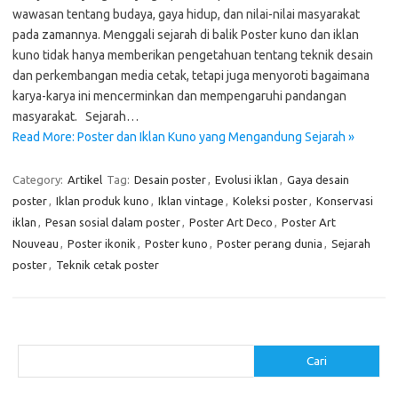
wawasan tentang budaya, gaya hidup, dan nilai-nilai masyarakat
pada zamannya. Menggali sejarah di balik Poster kuno dan iklan
kuno tidak hanya memberikan pengetahuan tentang teknik desain
dan perkembangan media cetak, tetapi juga menyoroti bagaimana
karya-karya ini mencerminkan dan mempengaruhi pandangan
masyarakat. Sejarah…
Read More: Poster dan Iklan Kuno yang Mengandung Sejarah »
Category:
Artikel
Tag:
Desain poster
,
Evolusi iklan
,
Gaya desain
poster
,
Iklan produk kuno
,
Iklan vintage
,
Koleksi poster
,
Konservasi
iklan
,
Pesan sosial dalam poster
,
Poster Art Deco
,
Poster Art
Nouveau
,
Poster ikonik
,
Poster kuno
,
Poster perang dunia
,
Sejarah
poster
,
Teknik cetak poster
Cari
Cari