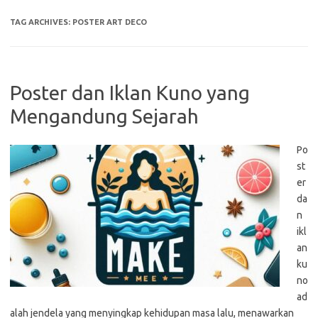
TAG ARCHIVES:
POSTER ART DECO
Poster dan Iklan Kuno yang
Mengandung Sejarah
Po
st
er
da
n
ikl
an
ku
no
ad
alah jendela yang menyingkap kehidupan masa lalu, menawarkan