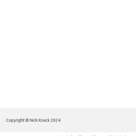
foreximf.my.id
forexlive.my.id
forextradingreviews.my.id
forextrading.my.id
forextimeconverter.my.id
egritud.com
forhelpyou.com
gailhfleming.com
heyimalivemag.com
hyunsunkimhahm.com
ihrm2016.com
illinoistechcon.com
jilliankaulpeterson.com
jlrppatterns.com
johnmgerber.com
Paito HK Raja Paito
Copyright © Nick Knack 2024