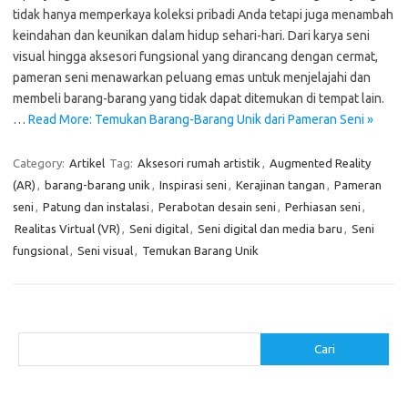
tidak hanya memperkaya koleksi pribadi Anda tetapi juga menambah
keindahan dan keunikan dalam hidup sehari-hari. Dari karya seni
visual hingga aksesori fungsional yang dirancang dengan cermat,
pameran seni menawarkan peluang emas untuk menjelajahi dan
membeli barang-barang yang tidak dapat ditemukan di tempat lain.
…
Read More: Temukan Barang-Barang Unik dari Pameran Seni »
Category:
Artikel
Tag:
Aksesori rumah artistik
,
Augmented Reality
(AR)
,
barang-barang unik
,
Inspirasi seni
,
Kerajinan tangan
,
Pameran
seni
,
Patung dan instalasi
,
Perabotan desain seni
,
Perhiasan seni
,
Realitas Virtual (VR)
,
Seni digital
,
Seni digital dan media baru
,
Seni
fungsional
,
Seni visual
,
Temukan Barang Unik
Cari
Cari
Pos-pos Terbaru