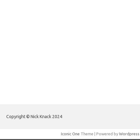
forexlive.my.id
forextradingreviews.my.id
forextrading.my.id
forextimeconverter.my.id
egritud.com
forhelpyou.com
gailhfleming.com
heyimalivemag.com
hyunsunkimhahm.com
ihrm2016.com
illinoistechcon.com
jilliankaulpeterson.com
jlrppatterns.com
johnmgerber.com
Paito HK Raja Paito
Copyright © Nick Knack 2024
Iconic One
Theme | Powered by
Wordpress