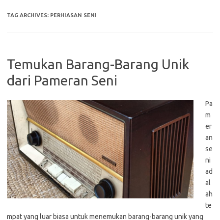
TAG ARCHIVES:
PERHIASAN SENI
Temukan Barang-Barang Unik
dari Pameran Seni
Pa
m
er
an
se
ni
ad
al
ah
te
mpat yang luar biasa untuk menemukan barang-barang unik yang