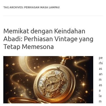
TAG ARCHIVES:
PERHIASAN MASA LAMPAU
Memikat dengan Keindahan
Abadi: Perhiasan Vintage yang
Tetap Memesona
pe
rhi
as
an
m
as
a
la
m