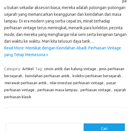
pa
u bukan sekadar aksesori biasa; mereka adalah potongan-potongan
sejarah yang memancarkan keanggunan dan keindahan dari masa
lampau. Di era modern yang serba cepat ini, minat terhadap
perhiasan vintage terus meningkat, menarik para kolektor, pecinta
mode, dan mereka yang menghargai nilai seni serta kerajinan tangan
dari waktu ke waktu. Mari kita telusuri daya tarik…
Read More: Memikat dengan Keindahan Abadi: Perhiasan Vintage
yang Tetap Memesona »
Category:
Artikel
Tag:
cincin antik dan kalung vintage
,
jenis perhiasan
bersejarah
,
keindahan perhiasan antik
,
koleksi perhiasan bersejarah
,
merawat perhiasan antik
,
nilai investasi perhiasan vintage
,
pasar
perhiasan vintage
,
perhiasan masa lampau
,
perhiasan vintage
,
sejarah
perhiasan klasik
Cari
Cari