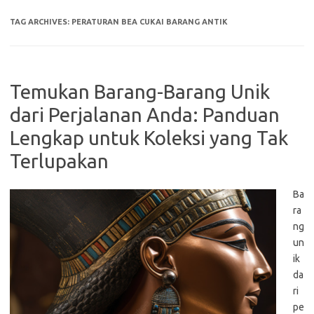
TAG ARCHIVES:
PERATURAN BEA CUKAI BARANG ANTIK
Temukan Barang-Barang Unik
dari Perjalanan Anda: Panduan
Lengkap untuk Koleksi yang Tak
Terlupakan
Ba
ra
ng
un
ik
da
ri
pe