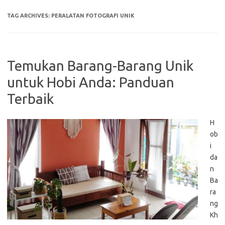
TAG ARCHIVES:
PERALATAN FOTOGRAFI UNIK
Temukan Barang-Barang Unik
untuk Hobi Anda: Panduan
Terbaik
H
ob
i
da
n
Ba
ra
ng
Kh