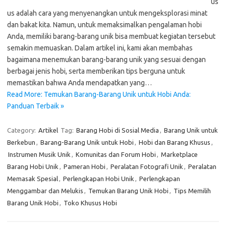
us
us adalah cara yang menyenangkan untuk mengeksplorasi minat
dan bakat kita. Namun, untuk memaksimalkan pengalaman hobi
Anda, memiliki barang-barang unik bisa membuat kegiatan tersebut
semakin memuaskan. Dalam artikel ini, kami akan membahas
bagaimana menemukan barang-barang unik yang sesuai dengan
berbagai jenis hobi, serta memberikan tips berguna untuk
memastikan bahwa Anda mendapatkan yang…
Read More: Temukan Barang-Barang Unik untuk Hobi Anda:
Panduan Terbaik »
Category:
Artikel
Tag:
Barang Hobi di Sosial Media
,
Barang Unik untuk
Berkebun
,
Barang-Barang Unik untuk Hobi
,
Hobi dan Barang Khusus
,
Instrumen Musik Unik
,
Komunitas dan Forum Hobi
,
Marketplace
Barang Hobi Unik
,
Pameran Hobi
,
Peralatan Fotografi Unik
,
Peralatan
Memasak Spesial
,
Perlengkapan Hobi Unik
,
Perlengkapan
Menggambar dan Melukis
,
Temukan Barang Unik Hobi
,
Tips Memilih
Barang Unik Hobi
,
Toko Khusus Hobi