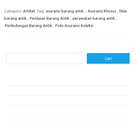
Category:
Artikel
Tag:
asuransi barang antik.
,
Asuransi Khusus
,
Nilai
barang antik
,
Penilaian Barang Antik
,
perawatan barang antik
,
Perlindungan Barang Antik
,
Polis Asuransi Koleksi
Cari
Cari
Pos-pos Terbaru
Cara Membuat Tempat Lilin dari Barang Bekas
Gaya Vintage di Media Sosial: Mengabadikan Momen Retro
Menjelajahi Barang Antik: Perjalanan Melalui Waktu
Perjalanan Tanggung Jawab: Tren Wisata Berkelanjutan
Tips Menata Furniture agar Ruangan Terlihat Rapi dan Teratur
Komentar Terbaru