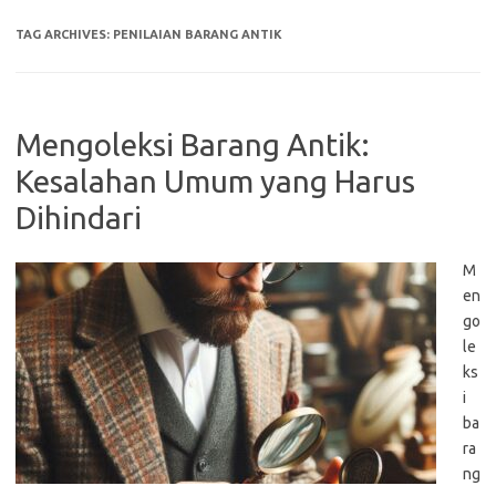
TAG ARCHIVES:
PENILAIAN BARANG ANTIK
Mengoleksi Barang Antik:
Kesalahan Umum yang Harus
Dihindari
M
en
go
le
ks
i
ba
ra
ng