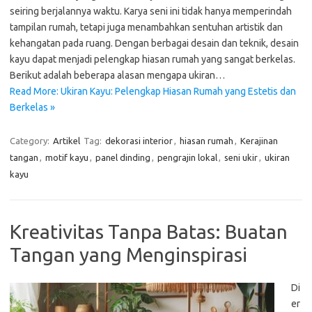
seiring berjalannya waktu. Karya seni ini tidak hanya memperindah
tampilan rumah, tetapi juga menambahkan sentuhan artistik dan
kehangatan pada ruang. Dengan berbagai desain dan teknik, desain
kayu dapat menjadi pelengkap hiasan rumah yang sangat berkelas.
Berikut adalah beberapa alasan mengapa ukiran…
Read More: Ukiran Kayu: Pelengkap Hiasan Rumah yang Estetis dan
Berkelas »
Category:
Artikel
Tag:
dekorasi interior
,
hiasan rumah
,
Kerajinan
tangan
,
motif kayu
,
panel dinding
,
pengrajin lokal
,
seni ukir
,
ukiran
kayu
Kreativitas Tanpa Batas: Buatan
Tangan yang Menginspirasi
Di
er