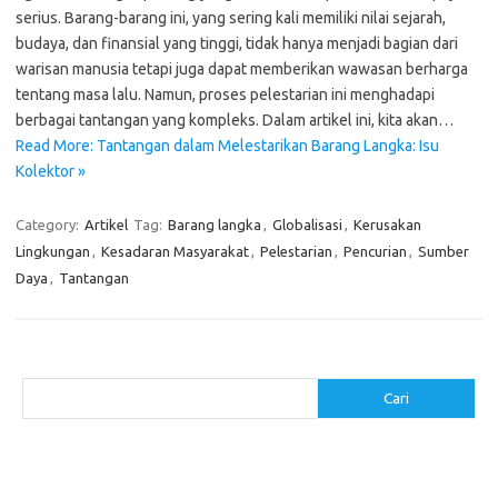
serius. Barang-barang ini, yang sering kali memiliki nilai sejarah,
budaya, dan finansial yang tinggi, tidak hanya menjadi bagian dari
warisan manusia tetapi juga dapat memberikan wawasan berharga
tentang masa lalu. Namun, proses pelestarian ini menghadapi
berbagai tantangan yang kompleks. Dalam artikel ini, kita akan…
Read More: Tantangan dalam Melestarikan Barang Langka: Isu
Kolektor »
Category:
Artikel
Tag:
Barang langka
,
Globalisasi
,
Kerusakan
Lingkungan
,
Kesadaran Masyarakat
,
Pelestarian
,
Pencurian
,
Sumber
Daya
,
Tantangan
Cari
Cari
Pos-pos Terbaru
Cara Membuat Tempat Lilin dari Barang Bekas