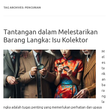
TAG ARCHIVES:
PENCURIAN
Tantangan dalam Melestarikan
Barang Langka: Isu Kolektor
M
el
es
ta
rik
an
ba
ra
ng
la
ngka adalah tugas penting yang memerlukan perhatian dan upaya