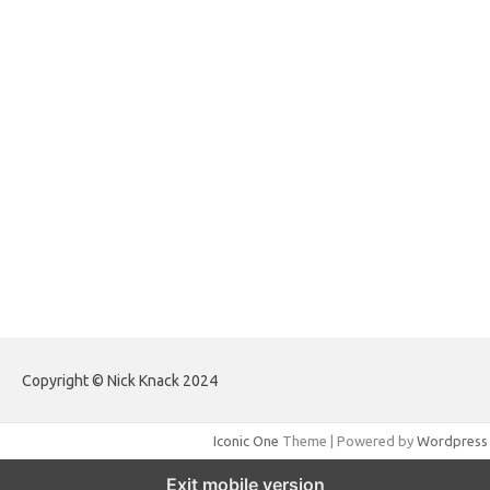
forextradingreviews.my.id
forextrading.my.id
forextimeconverter.my.id
egritud.com
forhelpyou.com
gailhfleming.com
heyimalivemag.com
hyunsunkimhahm.com
ihrm2016.com
illinoistechcon.com
jilliankaulpeterson.com
jlrppatterns.com
johnmgerber.com
Paito HK Raja Paito
Copyright © Nick Knack 2024
Iconic One
Theme | Powered by
Wordpress
Exit mobile version