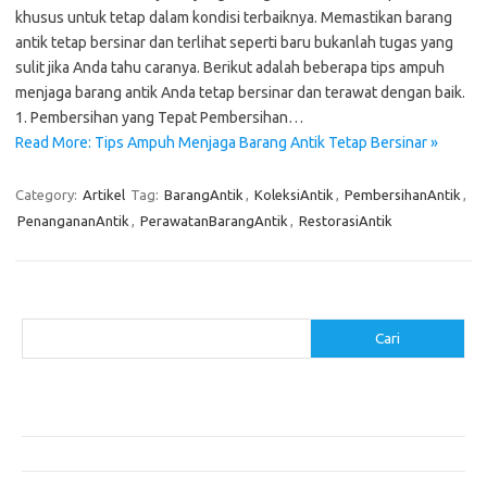
khusus untuk tetap dalam kondisi terbaiknya. Memastikan barang
antik tetap bersinar dan terlihat seperti baru bukanlah tugas yang
sulit jika Anda tahu caranya. Berikut adalah beberapa tips ampuh
menjaga barang antik Anda tetap bersinar dan terawat dengan baik.
1. Pembersihan yang Tepat Pembersihan…
Read More: Tips Ampuh Menjaga Barang Antik Tetap Bersinar »
Category:
Artikel
Tag:
BarangAntik
,
KoleksiAntik
,
PembersihanAntik
,
PenangananAntik
,
PerawatanBarangAntik
,
RestorasiAntik
Cari
Cari
Pos-pos Terbaru
Cara Membuat Tempat Lilin dari Barang Bekas
Gaya Vintage di Media Sosial: Mengabadikan Momen Retro