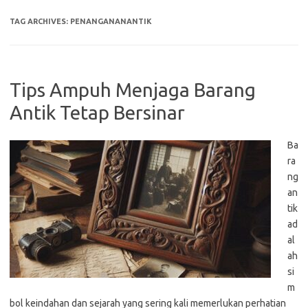
TAG ARCHIVES:
PENANGANANANTIK
Tips Ampuh Menjaga Barang
Antik Tetap Bersinar
Ba
ra
ng
an
tik
ad
al
ah
si
m
bol keindahan dan sejarah yang sering kali memerlukan perhatian