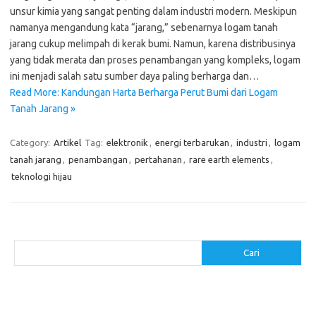
unsur kimia yang sangat penting dalam industri modern. Meskipun
namanya mengandung kata “jarang,” sebenarnya logam tanah
jarang cukup melimpah di kerak bumi. Namun, karena distribusinya
yang tidak merata dan proses penambangan yang kompleks, logam
ini menjadi salah satu sumber daya paling berharga dan…
Read More: Kandungan Harta Berharga Perut Bumi dari Logam
Tanah Jarang »
Category:
Artikel
Tag:
elektronik
,
energi terbarukan
,
industri
,
logam
tanah jarang
,
penambangan
,
pertahanan
,
rare earth elements
,
teknologi hijau
Cari
Cari
Pos-pos Terbaru
Cara Membuat Tempat Lilin dari Barang Bekas