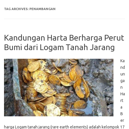
TAG ARCHIVES:
PENAMBANGAN
Kandungan Harta Berharga Perut
Bumi dari Logam Tanah Jarang
Ka
nd
un
ga
n
Ha
rt
a
B
er
harga Logam tanah jarang (rare earth elements) adalah kelompok 17