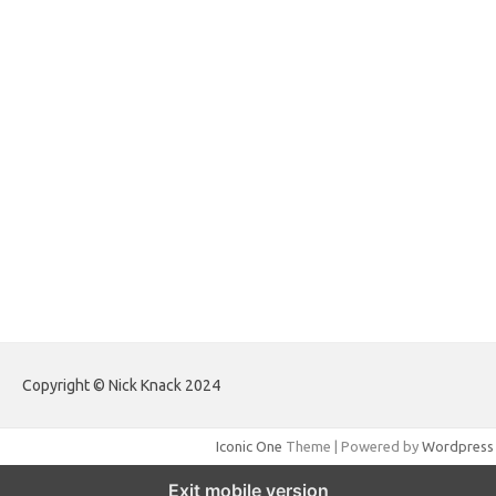
forextradingreviews.my.id
forextrading.my.id
forextimeconverter.my.id
egritud.com
forhelpyou.com
gailhfleming.com
heyimalivemag.com
hyunsunkimhahm.com
ihrm2016.com
illinoistechcon.com
jilliankaulpeterson.com
jlrppatterns.com
johnmgerber.com
Paito HK Raja Paito
Copyright © Nick Knack 2024
Iconic One
Theme | Powered by
Wordpress
Exit mobile version