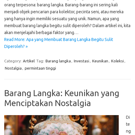
orang terpesona: barang langka. Barang-barang ini sering kali
menjadi objek pencarian para kolektor, pecinta seni, atau mereka
yang hanya ingin memiliki sesuatu yang unik. Namun, apa yang
membuat barang langka begitu sulit diperoleh? Dalam artikel ini, kita
akan menjelajahi berbagai faktor yang…
Read More: Apa yang Membuat Barang Langka Begitu Sulit
Diperoleh? »
Category:
Artikel
Tag:
Barang langka
,
Investasi
,
Keunikan
,
Koleksi
,
Nostalgia
,
permintaan tinggi
Barang Langka: Keunikan yang
Menciptakan Nostalgia
Di
te
ng