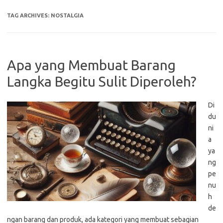
TAG ARCHIVES:
NOSTALGIA
Apa yang Membuat Barang
Langka Begitu Sulit Diperoleh?
Di
du
ni
a
ya
ng
pe
nu
h
de
ngan barang dan produk, ada kategori yang membuat sebagian