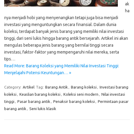
ak
ha
nya menjadi hobi yang menyenangkan tetapi juga bisa menjadi
investasi yang menguntungkan secara finansial. Dalam dunia
koleksi, terdapat banyak jenis barang yang memiliki nilai investasi
tinggi, dari seni lukis hingga barang antik bersejarah. Artikel ini akan
mengulas beberapa jenis barang yang bernilai tinggi secara
investasi, faktor-faktor yang mempengaruhi nilai mereka, serta
tips…
Read More: Barang Koleksi yang Memiliki Nilai Investasi Tinggi:
Menjelajahi Potensi Keuntungan… »
Category:
Artikel
Tag:
Barang Antik
,
Barang koleksi
,
Investasi barang
koleksi
,
Keaslian barang koleksi
,
Koleksi seni modern
,
Nilai investasi
tinggi
,
Pasar barang antik
,
Penaksir barang koleksi
,
Permintaan pasar
barang antik
,
Seni lukis klasik
Cari