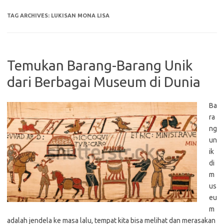
TAG ARCHIVES:
LUKISAN MONA LISA
Temukan Barang-Barang Unik
dari Berbagai Museum di Dunia
Ba
ra
ng
un
ik
di
m
us
eu
m
adalah jendela ke masa lalu, tempat kita bisa melihat dan merasakan