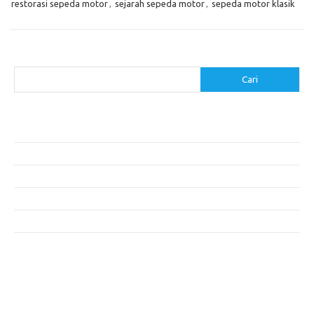
restorasi sepeda motor
,
sejarah sepeda motor
,
sepeda motor klasik
Cari
Cari
Pos-pos Terbaru
Cara Membuat Tempat Lilin dari Barang Bekas
Gaya Vintage di Media Sosial: Mengabadikan Momen Retro
Menjelajahi Barang Antik: Perjalanan Melalui Waktu
Perjalanan Tanggung Jawab: Tren Wisata Berkelanjutan
Tips Menata Furniture agar Ruangan Terlihat Rapi dan Teratur
Komentar Terbaru
Tidak ada komentar untuk ditampilkan.
execumeet.com
fbccma.com