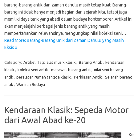
barang-barang antik dari zaman dahulu masih tetap kuat. Barang-
barang ini tidak hanya menjadi bagian dari sejarah kita, tetapi juga
memiliki daya tarik yang abadi dalam budaya kontemporer. Artikel ini
akan menjelajahi berbagai jenis barang antik yang masih
mempertahankan relevansinya, mengungkap nilai koleksi seni…
Read More: Barang-Barang Unik dari Zaman Dahulu yang Masih
Eksis »
Category:
Artikel
Tag:
alat musik klasik
,
Barang Antik
,
kendaraan
klasik
,
koleksi seni antik
,
merawat barang antik
,
nilai seni barang
antik
,
peralatan rumah tangga klasik
,
Perhiasan Antik
,
Sejarah barang
antik
,
Warisan Budaya
Kendaraan Klasik: Sepeda Motor
dari Awal Abad ke-20
Ke