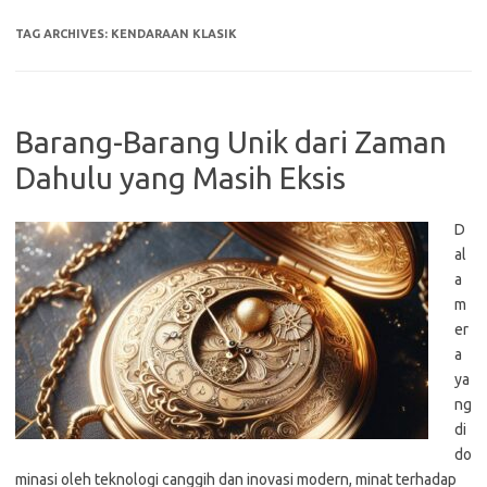
TAG ARCHIVES:
KENDARAAN KLASIK
Barang-Barang Unik dari Zaman
Dahulu yang Masih Eksis
D
al
a
m
er
a
ya
ng
di
do
minasi oleh teknologi canggih dan inovasi modern, minat terhadap