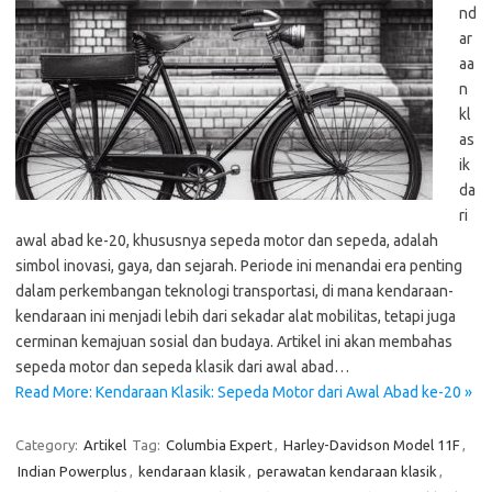
nd
ar
aa
n
kl
as
ik
da
ri
awal abad ke-20, khususnya sepeda motor dan sepeda, adalah
simbol inovasi, gaya, dan sejarah. Periode ini menandai era penting
dalam perkembangan teknologi transportasi, di mana kendaraan-
kendaraan ini menjadi lebih dari sekadar alat mobilitas, tetapi juga
cerminan kemajuan sosial dan budaya. Artikel ini akan membahas
sepeda motor dan sepeda klasik dari awal abad…
Read More: Kendaraan Klasik: Sepeda Motor dari Awal Abad ke-20 »
Category:
Artikel
Tag:
Columbia Expert
,
Harley-Davidson Model 11F
,
Indian Powerplus
,
kendaraan klasik
,
perawatan kendaraan klasik
,