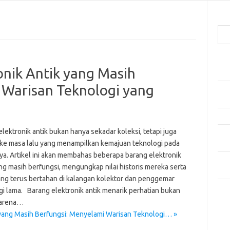
Cari
Pos
onik Antik yang Masih
Car
 Warisan Teknologi yang
Gay
Mom
Menj
lektronik antik bukan hanya sekadar koleksi, tetapi juga
Per
 ke masa lalu yang menampilkan kemajuan teknologi pada
Ber
a. Artikel ini akan membahas beberapa barang elektronik
Tip
ng masih berfungsi, mengungkap nilai historis mereka serta
dan
ang terus bertahan di kalangan kolektor dan penggemar
gi lama. Barang elektronik antik menarik perhatian bukan
Kom
karena…
Tid
 yang Masih Berfungsi: Menyelami Warisan Teknologi… »
e