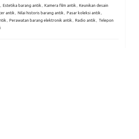
f
,
Estetika barang antik
,
Kamera film antik
,
Keunikan desain
fi
er antik
,
Nilai historis barang antik
,
Pasar koleksi antik
,
g
ntik
,
Perawatan barang elektronik antik
,
Radio antik
,
Telepon
h
i
ho
h
ic
im
ja
fo
fo
fo
fo
fo
eg
fo
ga
h
h
i
il
ji
jl