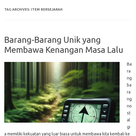
TAG ARCHIVES:
ITEM BERSEJARAH
Barang-Barang Unik yang
Membawa Kenangan Masa Lalu
Ba
ra
ng
ba
ra
ng
no
st
al
gi
a memiliki kekuatan yang luar biasa untuk membawa kita kembali ke