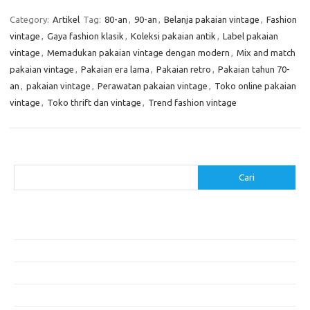
Category:
Artikel
Tag:
80-an
,
90-an
,
Belanja pakaian vintage
,
Fashion
vintage
,
Gaya fashion klasik
,
Koleksi pakaian antik
,
Label pakaian
vintage
,
Memadukan pakaian vintage dengan modern
,
Mix and match
pakaian vintage
,
Pakaian era lama
,
Pakaian retro
,
Pakaian tahun 70-
an
,
pakaian vintage
,
Perawatan pakaian vintage
,
Toko online pakaian
vintage
,
Toko thrift dan vintage
,
Trend fashion vintage
Cari
Cari
Pos-pos Terbaru
Cara Membuat Tempat Lilin dari Barang Bekas
Gaya Vintage di Media Sosial: Mengabadikan Momen Retro
Menjelajahi Barang Antik: Perjalanan Melalui Waktu
Perjalanan Tanggung Jawab: Tren Wisata Berkelanjutan