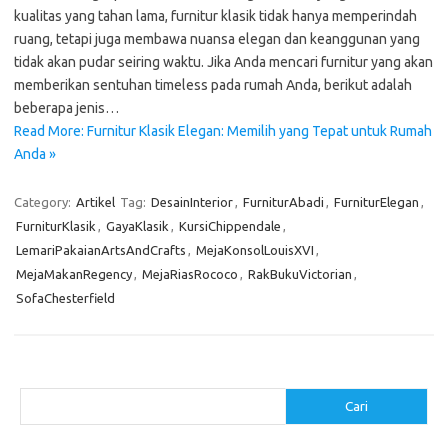
kualitas yang tahan lama, furnitur klasik tidak hanya memperindah
ruang, tetapi juga membawa nuansa elegan dan keanggunan yang
tidak akan pudar seiring waktu. Jika Anda mencari furnitur yang akan
memberikan sentuhan timeless pada rumah Anda, berikut adalah
beberapa jenis…
Read More: Furnitur Klasik Elegan: Memilih yang Tepat untuk Rumah
Anda »
Category:
Artikel
Tag:
DesainInterior
,
FurniturAbadi
,
FurniturElegan
,
FurniturKlasik
,
GayaKlasik
,
KursiChippendale
,
LemariPakaianArtsAndCrafts
,
MejaKonsolLouisXVI
,
MejaMakanRegency
,
MejaRiasRococo
,
RakBukuVictorian
,
SofaChesterfield
Cari
Cari