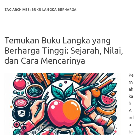
TAG ARCHIVES:
BUKU LANGKA BERHARGA
Temukan Buku Langka yang
Berharga Tinggi: Sejarah, Nilai,
dan Cara Mencarinya
Pe
rn
ah
ka
h
A
nd
a
te