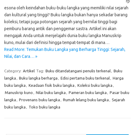
rp
esona oleh keindahan buku-buku langka yang memiliki nilai sejarah
dan kultural yang tinggi? Buku langka bukan hanya sekadar barang
koleksi, tetapi juga potongan sejarah yang bernilai tinggi bagi
pemburu barang antik dan penggemar sastra. Artikel ini akan
mengajak Anda untuk menjelajahi dunia buku langka Manuskrip
kuno, mulai dari definisi hingga tempat-tempat di mana…
Read More: Temukan Buku Langka yang Berharga Tinggi: Sejarah,
Nilai, dan Cara… »
Category:
Artikel
Tag:
Buku ditandatangani penulis terkenal
,
Buku
langka
,
Buku langka berharga
,
Edisi pertama buku terkenal
,
Harga
buku langka
,
Keadaan fisik buku langka
,
Koleksi buku langka
,
Manuskrip kuno
,
Nilai buku langka
,
Pameran buku langka
,
Pasar buku
langka
,
Provenans buku langka
,
Rumah lelang buku langka
,
Sejarah
buku langka
,
Toko buku langka
Cari