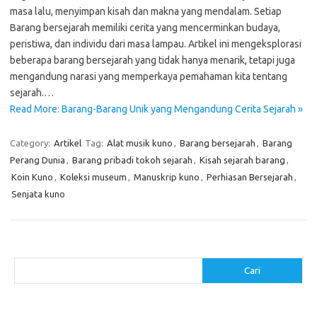
masa lalu, menyimpan kisah dan makna yang mendalam. Setiap
Barang bersejarah memiliki cerita yang mencerminkan budaya,
peristiwa, dan individu dari masa lampau. Artikel ini mengeksplorasi
beberapa barang bersejarah yang tidak hanya menarik, tetapi juga
mengandung narasi yang memperkaya pemahaman kita tentang
sejarah.…
Read More: Barang-Barang Unik yang Mengandung Cerita Sejarah »
Category:
Artikel
Tag:
Alat musik kuno
,
Barang bersejarah
,
Barang
Perang Dunia
,
Barang pribadi tokoh sejarah
,
Kisah sejarah barang
,
Koin Kuno
,
Koleksi museum
,
Manuskrip kuno
,
Perhiasan Bersejarah
,
Senjata kuno
Cari
Cari
Pos-pos Terbaru