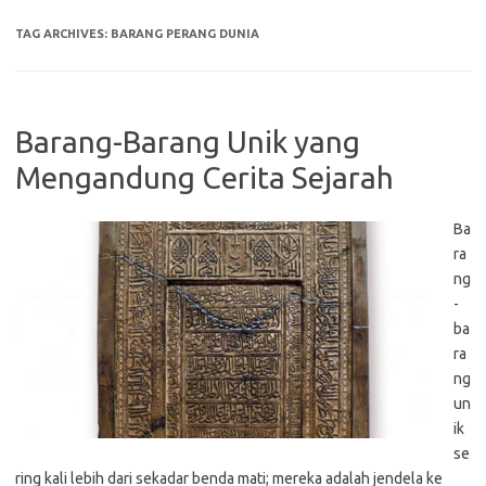
TAG ARCHIVES:
BARANG PERANG DUNIA
Barang-Barang Unik yang
Mengandung Cerita Sejarah
Ba
ra
ng
-
ba
ra
ng
un
ik
se
ring kali lebih dari sekadar benda mati; mereka adalah jendela ke