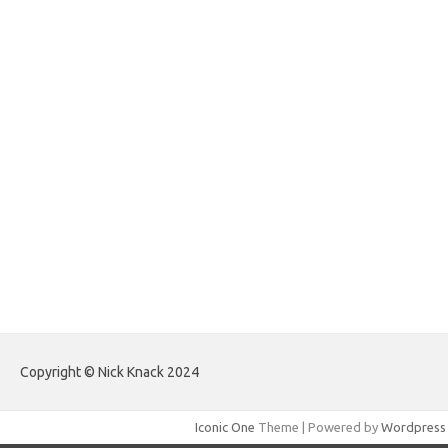
forexlive.my.id
forextradingreviews.my.id
forextrading.my.id
forextimeconverter.my.id
egritud.com
forhelpyou.com
gailhfleming.com
heyimalivemag.com
hyunsunkimhahm.com
ihrm2016.com
illinoistechcon.com
jilliankaulpeterson.com
jlrppatterns.com
johnmgerber.com
Paito HK Raja Paito
Copyright © Nick Knack 2024
Iconic One
Theme | Powered by
Wordpress