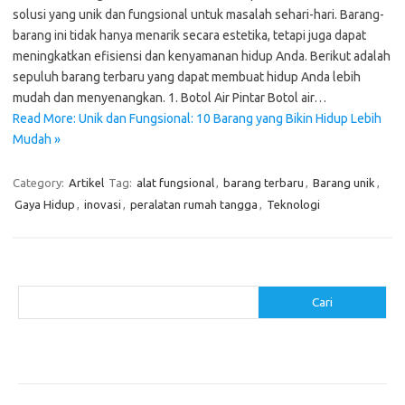
solusi yang unik dan fungsional untuk masalah sehari-hari. Barang-
barang ini tidak hanya menarik secara estetika, tetapi juga dapat
meningkatkan efisiensi dan kenyamanan hidup Anda. Berikut adalah
sepuluh barang terbaru yang dapat membuat hidup Anda lebih
mudah dan menyenangkan. 1. Botol Air Pintar Botol air…
Read More: Unik dan Fungsional: 10 Barang yang Bikin Hidup Lebih
Mudah »
Category:
Artikel
Tag:
alat fungsional
,
barang terbaru
,
Barang unik
,
Gaya Hidup
,
inovasi
,
peralatan rumah tangga
,
Teknologi
Cari
Cari
Pos-pos Terbaru
Cara Membuat Tempat Lilin dari Barang Bekas
Gaya Vintage di Media Sosial: Mengabadikan Momen Retro