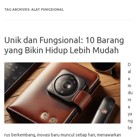
TAG ARCHIVES:
ALAT FUNGSIONAL
Unik dan Fungsional: 10 Barang
yang Bikin Hidup Lebih Mudah
D
al
a
m
du
ni
a
ya
ng
te
rus berkembang, inovasi baru muncul setiap hari, menawarkan