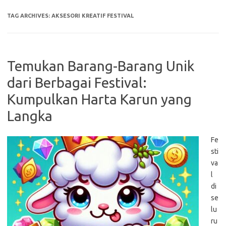
TAG ARCHIVES:
AKSESORI KREATIF FESTIVAL
Temukan Barang-Barang Unik
dari Berbagai Festival:
Kumpulkan Harta Karun yang
Langka
Fe
sti
va
l
di
se
lu
ru