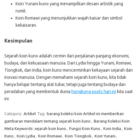
Koin Yunani kuno yang menampilkan desain artistik yang
rumit.
Koin Romawi yang menunjukkan wajah kaisar dan simbol
kekaisaran.
Kesimpulan
Sejarah koin kuno adalah cermin dari perjalanan panjang ekonomi,
budaya, dan kekuasaan manusia. Dari Lydia hingga Yunani, Romawi,
Tiongkok, dan India, koin kuno mencerminkan kekayaan sejarah dan
inovasi manusia. Dengan memahami sejarah koin kuno, kita tidak
hanya belajar tentang alat tukar, tetapi juga tentang budaya dan
peradaban yang membentuk dunia
hongkong pools hari ini
kita saat
ini.
Category:
Artikel
Tag:
barang koleksi koin Artikel ini memberikan
gambaran mendalam tentang sejarah koin kuno
,
Barang Koleksi Koin
Meta Keywords: sejarah koin kuno
,
Fungsi Koin Kuno
,
Koin India
,
Koin
Kuno
,
Koin Lydia
,
Koin Romawi
,
Koin Tiongkok
,
Koin Yunani
,