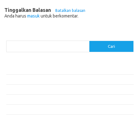
Tinggalkan Balasan
Batalkan balasan
Anda harus
masuk
untuk berkomentar.
Cari
Cari
Pos-pos Terbaru
Cara Membuat Tempat Lilin dari Barang Bekas
Gaya Vintage di Media Sosial: Mengabadikan Momen Retro
Menjelajahi Barang Antik: Perjalanan Melalui Waktu
Perjalanan Tanggung Jawab: Tren Wisata Berkelanjutan
Tips Menata Furniture agar Ruangan Terlihat Rapi dan Teratur
Komentar Terbaru
Tidak ada komentar untuk ditampilkan.