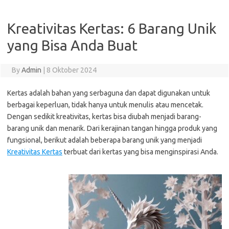
Kreativitas Kertas: 6 Barang Unik
yang Bisa Anda Buat
By
Admin
|
8 Oktober 2024
Kertas adalah bahan yang serbaguna dan dapat digunakan untuk
berbagai keperluan, tidak hanya untuk menulis atau mencetak.
Dengan sedikit kreativitas, kertas bisa diubah menjadi barang-
barang unik dan menarik. Dari kerajinan tangan hingga produk yang
fungsional, berikut adalah beberapa barang unik yang menjadi
Kreativitas Kertas
terbuat dari kertas yang bisa menginspirasi Anda.