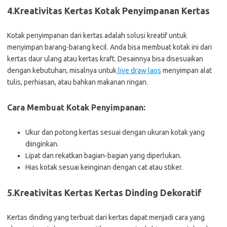
4.Kreativitas Kertas Kotak Penyimpanan Kertas
Kotak penyimpanan dari kertas adalah solusi kreatif untuk
menyimpan barang-barang kecil. Anda bisa membuat kotak ini dari
kertas daur ulang atau kertas kraft. Desainnya bisa disesuaikan
dengan kebutuhan, misalnya untuk
live draw laos
menyimpan alat
tulis, perhiasan, atau bahkan makanan ringan.
Cara Membuat Kotak Penyimpanan:
Ukur dan potong kertas sesuai dengan ukuran kotak yang
diinginkan.
Lipat dan rekatkan bagian-bagian yang diperlukan.
Hias kotak sesuai keinginan dengan cat atau stiker.
5.Kreativitas Kertas Kertas Dinding Dekoratif
Kertas dinding yang terbuat dari kertas dapat menjadi cara yang