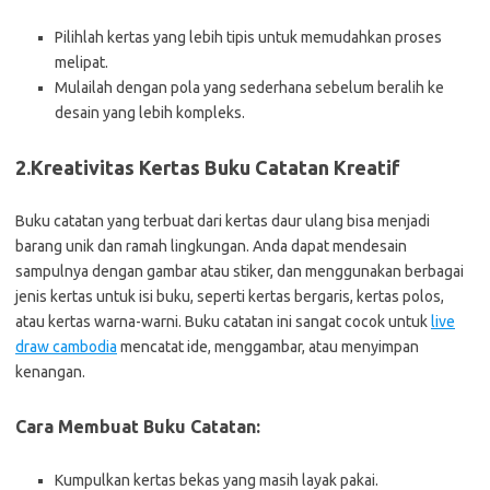
Pilihlah kertas yang lebih tipis untuk memudahkan proses
melipat.
Mulailah dengan pola yang sederhana sebelum beralih ke
desain yang lebih kompleks.
2.Kreativitas Kertas Buku Catatan Kreatif
Buku catatan yang terbuat dari kertas daur ulang bisa menjadi
barang unik dan ramah lingkungan. Anda dapat mendesain
sampulnya dengan gambar atau stiker, dan menggunakan berbagai
jenis kertas untuk isi buku, seperti kertas bergaris, kertas polos,
atau kertas warna-warni. Buku catatan ini sangat cocok untuk
live
draw cambodia
mencatat ide, menggambar, atau menyimpan
kenangan.
Cara Membuat Buku Catatan:
Kumpulkan kertas bekas yang masih layak pakai.