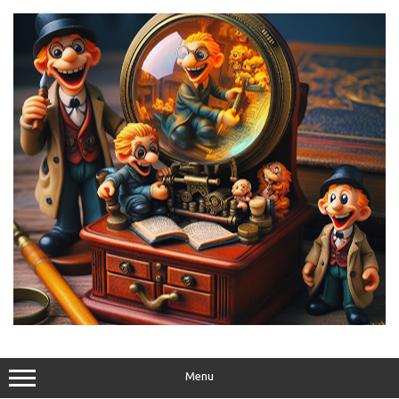
Skip
to
content
Menu