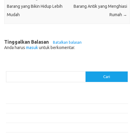
Barang yang Bikin Hidup Lebih
Barang Antik yang Menghiasi
Mudah
Rumah
→
Tinggalkan Balasan
Batalkan balasan
Anda harus
masuk
untuk berkomentar.
Cari
Cari
Pos-pos Terbaru
Cara Membuat Tempat Lilin dari Barang Bekas
Gaya Vintage di Media Sosial: Mengabadikan Momen Retro
Menjelajahi Barang Antik: Perjalanan Melalui Waktu
Perjalanan Tanggung Jawab: Tren Wisata Berkelanjutan