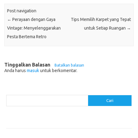
Post navigation
←
Perayaan dengan Gaya
Tips Memilih Karpet yang Tepat
Vintage: Menyelenggarakan
untuk Setiap Ruangan
→
Pesta Bertema Retro
Tinggalkan Balasan
Batalkan balasan
Anda harus
masuk
untuk berkomentar.
Cari
Cari
Pos-pos Terbaru
Cara Membuat Tempat Lilin dari Barang Bekas
Gaya Vintage di Media Sosial: Mengabadikan Momen Retro