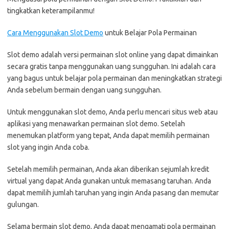
tingkatkan keterampilanmu!
Cara Menggunakan Slot Demo
untuk Belajar Pola Permainan
Slot demo adalah versi permainan slot online yang dapat dimainkan
secara gratis tanpa menggunakan uang sungguhan. Ini adalah cara
yang bagus untuk belajar pola permainan dan meningkatkan strategi
Anda sebelum bermain dengan uang sungguhan.
Untuk menggunakan slot demo, Anda perlu mencari situs web atau
aplikasi yang menawarkan permainan slot demo. Setelah
menemukan platform yang tepat, Anda dapat memilih permainan
slot yang ingin Anda coba.
Setelah memilih permainan, Anda akan diberikan sejumlah kredit
virtual yang dapat Anda gunakan untuk memasang taruhan. Anda
dapat memilih jumlah taruhan yang ingin Anda pasang dan memutar
gulungan.
Selama bermain slot demo, Anda dapat mengamati pola permainan