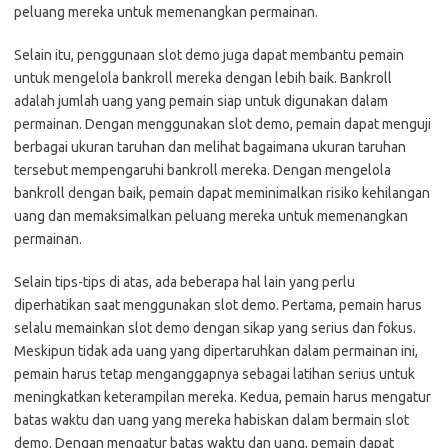
peluang mereka untuk memenangkan permainan.
Selain itu, penggunaan slot demo juga dapat membantu pemain
untuk mengelola bankroll mereka dengan lebih baik. Bankroll
adalah jumlah uang yang pemain siap untuk digunakan dalam
permainan. Dengan menggunakan slot demo, pemain dapat menguji
berbagai ukuran taruhan dan melihat bagaimana ukuran taruhan
tersebut mempengaruhi bankroll mereka. Dengan mengelola
bankroll dengan baik, pemain dapat meminimalkan risiko kehilangan
uang dan memaksimalkan peluang mereka untuk memenangkan
permainan.
Selain tips-tips di atas, ada beberapa hal lain yang perlu
diperhatikan saat menggunakan slot demo. Pertama, pemain harus
selalu memainkan slot demo dengan sikap yang serius dan fokus.
Meskipun tidak ada uang yang dipertaruhkan dalam permainan ini,
pemain harus tetap menganggapnya sebagai latihan serius untuk
meningkatkan keterampilan mereka. Kedua, pemain harus mengatur
batas waktu dan uang yang mereka habiskan dalam bermain slot
demo. Dengan mengatur batas waktu dan uang, pemain dapat