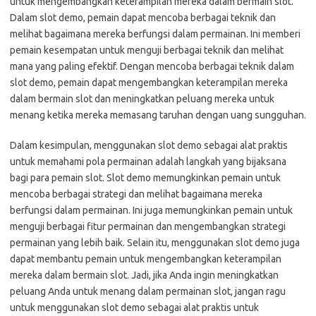
untuk mengembangkan keterampilan mereka dalam bermain slot.
Dalam slot demo, pemain dapat mencoba berbagai teknik dan
melihat bagaimana mereka berfungsi dalam permainan. Ini memberi
pemain kesempatan untuk menguji berbagai teknik dan melihat
mana yang paling efektif. Dengan mencoba berbagai teknik dalam
slot demo, pemain dapat mengembangkan keterampilan mereka
dalam bermain slot dan meningkatkan peluang mereka untuk
menang ketika mereka memasang taruhan dengan uang sungguhan.
Dalam kesimpulan, menggunakan slot demo sebagai alat praktis
untuk memahami pola permainan adalah langkah yang bijaksana
bagi para pemain slot. Slot demo memungkinkan pemain untuk
mencoba berbagai strategi dan melihat bagaimana mereka
berfungsi dalam permainan. Ini juga memungkinkan pemain untuk
menguji berbagai fitur permainan dan mengembangkan strategi
permainan yang lebih baik. Selain itu, menggunakan slot demo juga
dapat membantu pemain untuk mengembangkan keterampilan
mereka dalam bermain slot. Jadi, jika Anda ingin meningkatkan
peluang Anda untuk menang dalam permainan slot, jangan ragu
untuk menggunakan slot demo sebagai alat praktis untuk