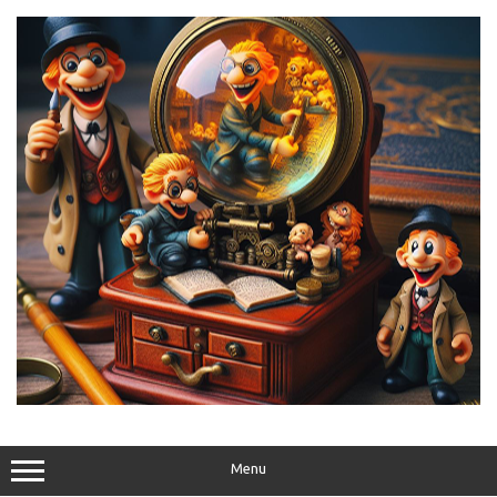
Skip
to
content
Menu