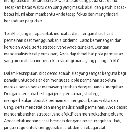
menghabiskan terlalu banyak waktu atau uang pada slot demo.
Tetapkan batas waktu dan uang yang masuk akal, dan patuhi batas-
batas ini. Ini akan membantu Anda tetap fokus dan menghindari
kecanduan perjudian.
Terakhir, jangan lupa untuk mencatat dan menganalisis hasil
permainan saat menggunakan slot demo. Catat kemenangan dan
kerugian Anda, serta strategi yang Anda gunakan. Dengan
menganalisis hasil permainan, Anda dapat melihat pola permainan
yang muncul dan menentukan strategi mana yang paling efektif.
Dalam kesimpulan, slot demo adalah alat yang sangat berguna bagi
pemain untuk belajar dan menguasai pola permainan sebelum
mereka benar-benar memasang taruhan dengan uang sungguhan.
Dengan mencoba berbagai jenis permainan, strategi,
memperhatikan statistik permainan, mengatur batas waktu dan
uang, serta mencatat dan menganalisis hasil permainan, Anda dapat
mengembangkan strategi yang efektif dan meningkatkan peluang
Anda untuk menang saat bermain dengan uang sungguhan. Jadi,
jangan ragu untuk menggunakan slot demo sebagai alat