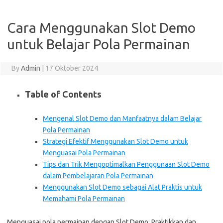
Cara Menggunakan Slot Demo
untuk Belajar Pola Permainan
By
Admin
|
17 Oktober 2024
Table of Contents
Mengenal Slot Demo dan Manfaatnya dalam Belajar
Pola Permainan
Strategi Efektif Menggunakan Slot Demo untuk
Menguasai Pola Permainan
Tips dan Trik Mengoptimalkan Penggunaan Slot Demo
dalam Pembelajaran Pola Permainan
Menggunakan Slot Demo sebagai Alat Praktis untuk
Memahami Pola Permainan
Menguasai pola permainan dengan Slot Demo: Praktikkan dan