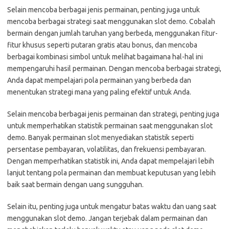
Selain mencoba berbagai jenis permainan, penting juga untuk
mencoba berbagai strategi saat menggunakan slot demo. Cobalah
bermain dengan jumlah taruhan yang berbeda, menggunakan fitur-
fitur khusus seperti putaran gratis atau bonus, dan mencoba
berbagai kombinasi simbol untuk melihat bagaimana hal-hal ini
mempengaruhi hasil permainan. Dengan mencoba berbagai strategi,
Anda dapat mempelajari pola permainan yang berbeda dan
menentukan strategi mana yang paling efektif untuk Anda.
Selain mencoba berbagai jenis permainan dan strategi, penting juga
untuk memperhatikan statistik permainan saat menggunakan slot
demo. Banyak permainan slot menyediakan statistik seperti
persentase pembayaran, volatilitas, dan frekuensi pembayaran.
Dengan memperhatikan statistik ini, Anda dapat mempelajari lebih
lanjut tentang pola permainan dan membuat keputusan yang lebih
baik saat bermain dengan uang sungguhan.
Selain itu, penting juga untuk mengatur batas waktu dan uang saat
menggunakan slot demo. Jangan terjebak dalam permainan dan