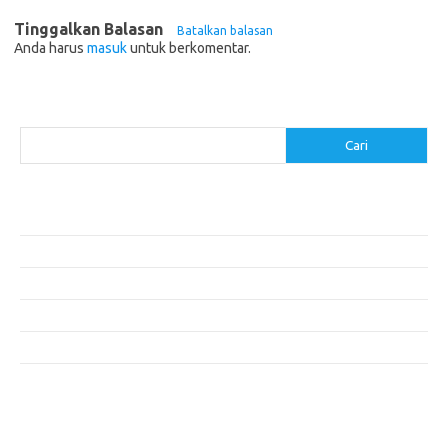
Tinggalkan Balasan
Batalkan balasan
Anda harus
masuk
untuk berkomentar.
Cari
Cari
Pos-pos Terbaru
Cara Membuat Tempat Lilin dari Barang Bekas
Gaya Vintage di Media Sosial: Mengabadikan Momen Retro
Menjelajahi Barang Antik: Perjalanan Melalui Waktu
Perjalanan Tanggung Jawab: Tren Wisata Berkelanjutan
Tips Menata Furniture agar Ruangan Terlihat Rapi dan Teratur
Komentar Terbaru
Tidak ada komentar untuk ditampilkan.