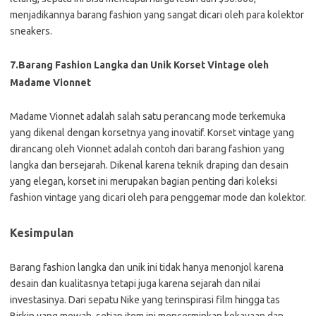
menjadikannya barang fashion yang sangat dicari oleh para kolektor
sneakers.
7.Barang Fashion Langka dan Unik Korset Vintage oleh
Madame Vionnet
Madame Vionnet adalah salah satu perancang mode terkemuka
yang dikenal dengan korsetnya yang inovatif. Korset vintage yang
dirancang oleh Vionnet adalah contoh dari barang fashion yang
langka dan bersejarah. Dikenal karena teknik draping dan desain
yang elegan, korset ini merupakan bagian penting dari koleksi
fashion vintage yang dicari oleh para penggemar mode dan kolektor.
Kesimpulan
Barang fashion langka dan unik ini tidak hanya menonjol karena
desain dan kualitasnya tetapi juga karena sejarah dan nilai
investasinya. Dari sepatu Nike yang terinspirasi film hingga tas