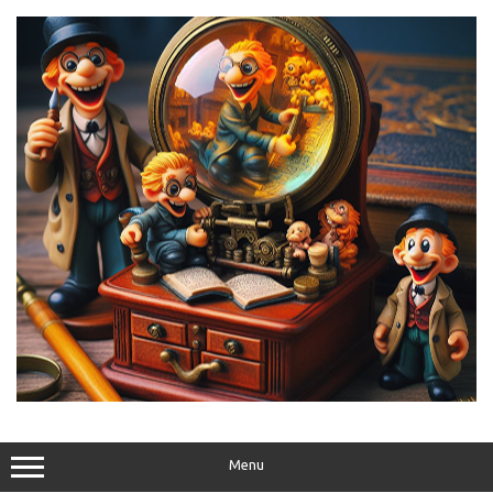
Skip
to
content
Menu