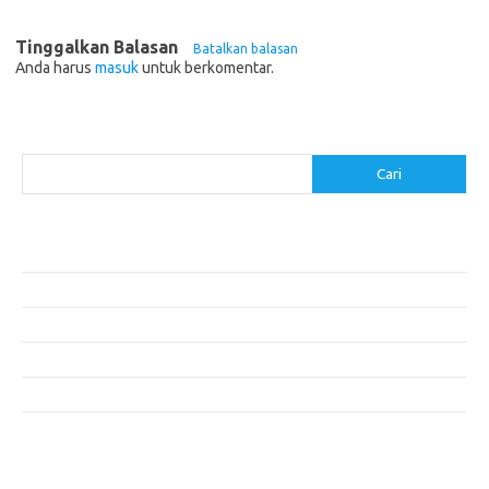
Tinggalkan Balasan
Batalkan balasan
Anda harus
masuk
untuk berkomentar.
Cari
Cari
Pos-pos Terbaru
Cara Membuat Tempat Lilin dari Barang Bekas
Gaya Vintage di Media Sosial: Mengabadikan Momen Retro
Menjelajahi Barang Antik: Perjalanan Melalui Waktu
Perjalanan Tanggung Jawab: Tren Wisata Berkelanjutan
Tips Menata Furniture agar Ruangan Terlihat Rapi dan Teratur
Komentar Terbaru
Tidak ada komentar untuk ditampilkan.