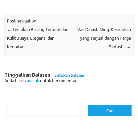
Post navigation
←
Temukan Barang Terbuat dari
Vas Dinasti Ming: Keindahan
Kulit Buaya: Elegansi dan
yang Terjual dengan Harga
Keunikan
Fantastis
→
Tinggalkan Balasan
Batalkan balasan
Anda harus
masuk
untuk berkomentar.
Cari
Cari
Pos-pos Terbaru
Cara Membuat Tempat Lilin dari Barang Bekas