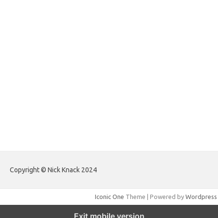
forextradingreviews.my.id
forextrading.my.id
forextimeconverter.my.id
egritud.com
forhelpyou.com
gailhfleming.com
heyimalivemag.com
hyunsunkimhahm.com
ihrm2016.com
illinoistechcon.com
jilliankaulpeterson.com
jlrppatterns.com
johnmgerber.com
Paito HK Raja Paito
Copyright © Nick Knack 2024
Iconic One
Theme | Powered by
Wordpress
Exit mobile version