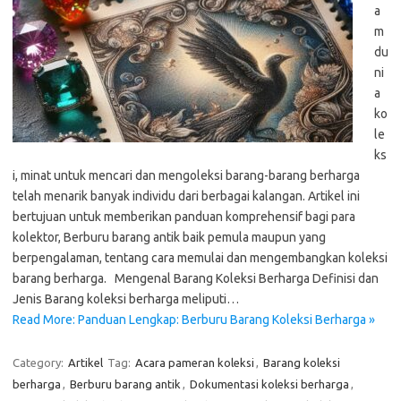
a
m
du
ni
a
ko
le
ks
i, minat untuk mencari dan mengoleksi barang-barang berharga
telah menarik banyak individu dari berbagai kalangan. Artikel ini
bertujuan untuk memberikan panduan komprehensif bagi para
kolektor, Berburu barang antik baik pemula maupun yang
berpengalaman, tentang cara memulai dan mengembangkan koleksi
barang berharga. Mengenal Barang Koleksi Berharga Definisi dan
Jenis Barang koleksi berharga meliputi…
Read More: Panduan Lengkap: Berburu Barang Koleksi Berharga »
Category:
Artikel
Tag:
Acara pameran koleksi
,
Barang koleksi
berharga
,
Berburu barang antik
,
Dokumentasi koleksi berharga
,