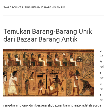
TAG ARCHIVES:
TIPS BELANJA BARANG ANTIK
Temukan Barang-Barang Unik
dari Bazaar Barang Antik
Ji
ka
A
nd
a
pe
ci
nt
a
ba
rang-barang unik dan bersejarah, bazaar barang antik adalah surga