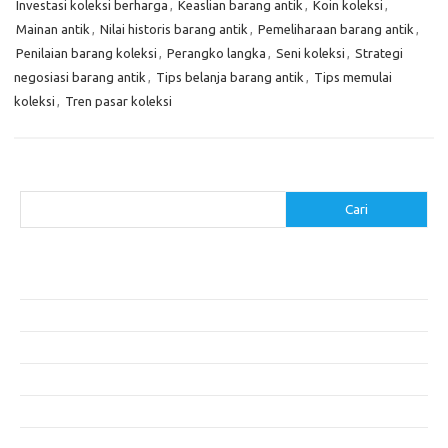
Investasi koleksi berharga
,
Keaslian barang antik
,
Koin koleksi
,
Mainan antik
,
Nilai historis barang antik
,
Pemeliharaan barang antik
,
Penilaian barang koleksi
,
Perangko langka
,
Seni koleksi
,
Strategi
negosiasi barang antik
,
Tips belanja barang antik
,
Tips memulai
koleksi
,
Tren pasar koleksi
Cari
Cari
Pos-pos Terbaru
Cara Membuat Tempat Lilin dari Barang Bekas
Gaya Vintage di Media Sosial: Mengabadikan Momen Retro
Menjelajahi Barang Antik: Perjalanan Melalui Waktu
Perjalanan Tanggung Jawab: Tren Wisata Berkelanjutan
Tips Menata Furniture agar Ruangan Terlihat Rapi dan Teratur