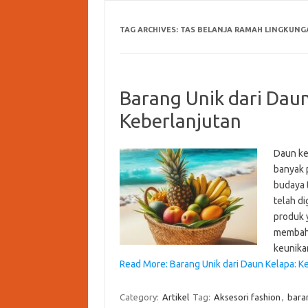
TAG ARCHIVES:
TAS BELANJA RAMAH LINGKUNG
Barang Unik dari Daun
Keberlanjutan
Daun kel
banyak 
budaya 
telah d
produk y
membaha
keunik
Read More: Barang Unik dari Daun Kelapa: Ke
Category:
Artikel
Tag:
Aksesori fashion
,
bara