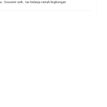
ga
,
Souvenir unik
,
tas belanja ramah lingkungan
f
fi
g
h
ho
h
ic
im
ja
fo
fo
fo
fo
fo
eg
fo
ga
h
h
i
il
ji
jl