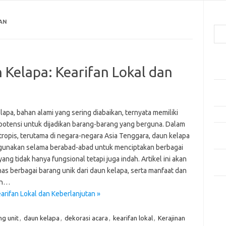
Cari
AN
Pos
 Kelapa: Kearifan Lokal dan
Car
Gay
Mom
apa, bahan alami yang sering diabaikan, ternyata memiliki
Menj
potensi untuk dijadikan barang-barang yang berguna. Dalam
Per
tropis, terutama di negara-negara Asia Tenggara, daun kelapa
Ber
igunakan selama berabad-abad untuk menciptakan berbagai
Tip
ang tidak hanya fungsional tetapi juga indah. Artikel ini akan
dan
s berbagai barang unik dari daun kelapa, serta manfaat dan
an…
Kom
arifan Lokal dan Keberlanjutan »
Tid
ng unit
,
daun kelapa
,
dekorasi acara
,
kearifan lokal
,
Kerajinan
e