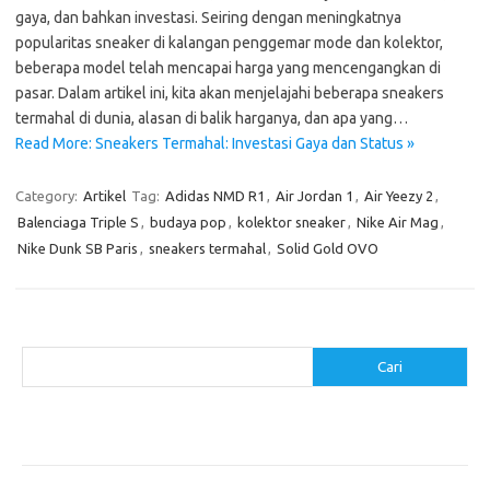
gaya, dan bahkan investasi. Seiring dengan meningkatnya
popularitas sneaker di kalangan penggemar mode dan kolektor,
beberapa model telah mencapai harga yang mencengangkan di
pasar. Dalam artikel ini, kita akan menjelajahi beberapa sneakers
termahal di dunia, alasan di balik harganya, dan apa yang…
Read More: Sneakers Termahal: Investasi Gaya dan Status »
Category:
Artikel
Tag:
Adidas NMD R1
,
Air Jordan 1
,
Air Yeezy 2
,
Balenciaga Triple S
,
budaya pop
,
kolektor sneaker
,
Nike Air Mag
,
Nike Dunk SB Paris
,
sneakers termahal
,
Solid Gold OVO
Cari
Cari
Pos-pos Terbaru
Cara Membuat Tempat Lilin dari Barang Bekas
Gaya Vintage di Media Sosial: Mengabadikan Momen Retro