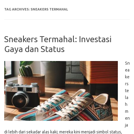
TAG ARCHIVES:
SNEAKERS TERMAHAL
Sneakers Termahal: Investasi
Gaya dan Status
Sn
ea
ke
rs
te
la
h
m
en
ja
di lebih dari sekadar alas kaki; mereka kini menjadi simbol status,