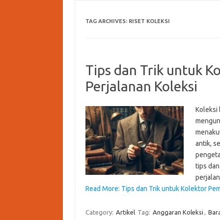
TAG ARCHIVES:
RISET KOLEKSI
Tips dan Trik untuk K
Perjalanan Koleksi
Koleksi
mengunt
menakut
antik, s
pengetah
tips da
perjala
Read More: Tips dan Trik untuk Kolektor Pem
Category:
Artikel
Tag:
Anggaran Koleksi
,
Bar