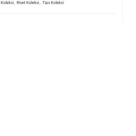
 Koleksi
,
Riset Koleksi
,
Tips Koleksi
f
fi
g
h
ho
h
ic
im
ja
fo
fo
fo
fo
fo
eg
fo
ga
h
h
i
il
ji
jl