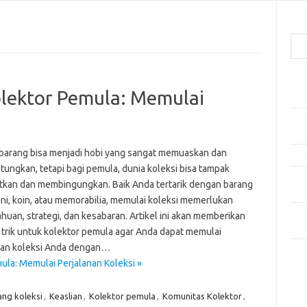
Cari
Pos
olektor Pemula: Memulai
Car
Gay
Mom
 barang bisa menjadi hobi yang sangat memuaskan dan
Menj
ungkan, tetapi bagi pemula, dunia koleksi bisa tampak
Per
kan dan membingungkan. Baik Anda tertarik dengan barang
Ber
eni, koin, atau memorabilia, memulai koleksi memerlukan
Tip
uan, strategi, dan kesabaran. Artikel ini akan memberikan
dan
n trik untuk kolektor pemula agar Anda dapat memulai
nan koleksi Anda dengan…
Kom
ula: Memulai Perjalanan Koleksi »
Tid
ang koleksi
,
Keaslian
,
Kolektor pemula
,
Komunitas Kolektor
,
e