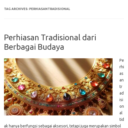
TAG ARCHIVES:
PERHIASANTRADISIONAL
Perhiasan Tradisional dari
Berbagai Budaya
Pe
rhi
as
an
tr
ad
isi
on
al
tid
ak hanya berfungsi sebagai aksesori, tetapi juga merupakan simbol