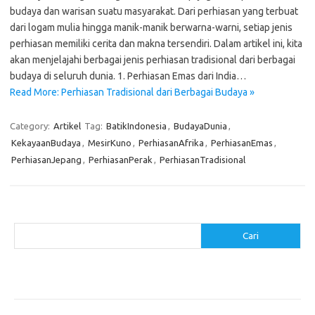
budaya dan warisan suatu masyarakat. Dari perhiasan yang terbuat
dari logam mulia hingga manik-manik berwarna-warni, setiap jenis
perhiasan memiliki cerita dan makna tersendiri. Dalam artikel ini, kita
akan menjelajahi berbagai jenis perhiasan tradisional dari berbagai
budaya di seluruh dunia. 1. Perhiasan Emas dari India…
Read More: Perhiasan Tradisional dari Berbagai Budaya »
Category:
Artikel
Tag:
BatikIndonesia
,
BudayaDunia
,
KekayaanBudaya
,
MesirKuno
,
PerhiasanAfrika
,
PerhiasanEmas
,
PerhiasanJepang
,
PerhiasanPerak
,
PerhiasanTradisional
Cari
Cari
Pos-pos Terbaru
Cara Membuat Tempat Lilin dari Barang Bekas
Gaya Vintage di Media Sosial: Mengabadikan Momen Retro