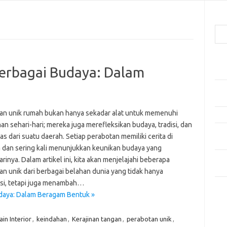
Cari
Pos
Berbagai Budaya: Dalam
Car
Gay
Mom
an unik rumah bukan hanya sekadar alat untuk memenuhi
Menj
n sehari-hari; mereka juga merefleksikan budaya, tradisi, dan
Per
tas dari suatu daerah. Setiap perabotan memiliki cerita di
Ber
a dan sering kali menunjukkan keunikan budaya yang
Tip
inya. Dalam artikel ini, kita akan menjelajahi beberapa
dan
an unik dari berbagai belahan dunia yang tidak hanya
si, tetapi juga menambah…
Kom
udaya: Dalam Beragam Bentuk »
Tid
in Interior
,
keindahan
,
Kerajinan tangan
,
perabotan unik
,
e