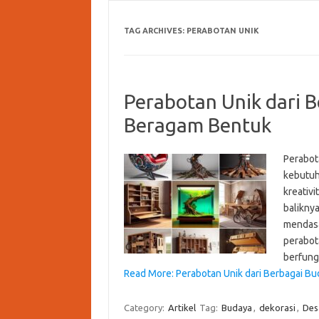
TAG ARCHIVES:
PERABOTAN UNIK
Perabotan Unik dari 
Beragam Bentuk
Perabot
kebutuha
kreativi
balikny
mendasar
perabot
berfung
Read More: Perabotan Unik dari Berbagai B
Category:
Artikel
Tag:
Budaya
,
dekorasi
,
Desa