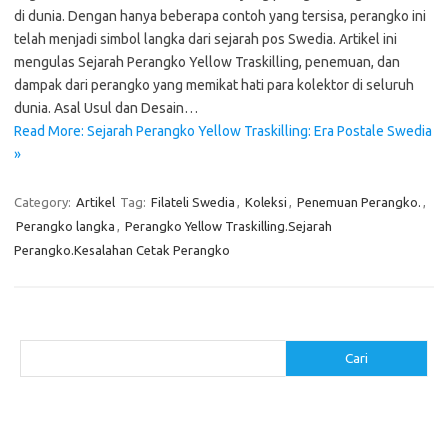
di dunia. Dengan hanya beberapa contoh yang tersisa, perangko ini
telah menjadi simbol langka dari sejarah pos Swedia. Artikel ini
mengulas Sejarah Perangko Yellow Traskilling, penemuan, dan
dampak dari perangko yang memikat hati para kolektor di seluruh
dunia. Asal Usul dan Desain…
Read More: Sejarah Perangko Yellow Traskilling: Era Postale Swedia
»
Category:
Artikel
Tag:
Filateli Swedia
,
Koleksi
,
Penemuan Perangko.
,
Perangko langka
,
Perangko Yellow Traskilling.Sejarah
Perangko.Kesalahan Cetak Perangko
Cari
Cari
Pos-pos Terbaru
Cara Membuat Tempat Lilin dari Barang Bekas