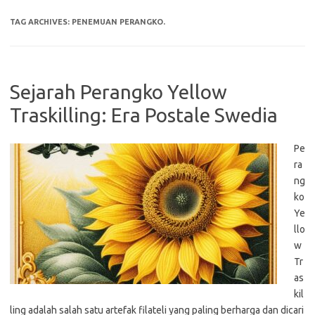
TAG ARCHIVES:
PENEMUAN PERANGKO.
Sejarah Perangko Yellow
Traskilling: Era Postale Swedia
Pe
ra
ng
ko
Ye
llo
w
Tr
as
kil
ling adalah salah satu artefak filateli yang paling berharga dan dicari