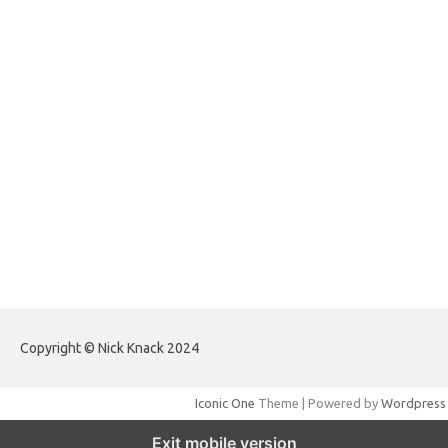
forextradingreviews.my.id
forextrading.my.id
forextimeconverter.my.id
egritud.com
forhelpyou.com
gailhfleming.com
heyimalivemag.com
hyunsunkimhahm.com
ihrm2016.com
illinoistechcon.com
jilliankaulpeterson.com
jlrppatterns.com
johnmgerber.com
Paito HK Raja Paito
Copyright © Nick Knack 2024
Iconic One
Theme | Powered by
Wordpress
Exit mobile version